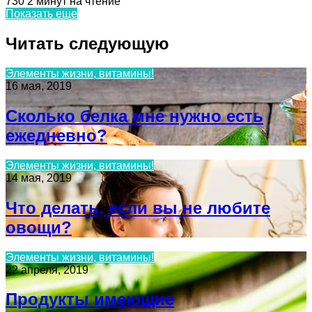
730
2 минут на чтение
Показать еще
Читать следующую
Элементы жизни, витамины!
16 мая, 2019
Сколько белка мне нужно есть
ежедневно?
Элементы жизни, витамины!
14 мая, 2019
Что делать, если вы не любите
овощи?
Элементы жизни, витамины!
22 апреля, 2019
Продукты имеющие