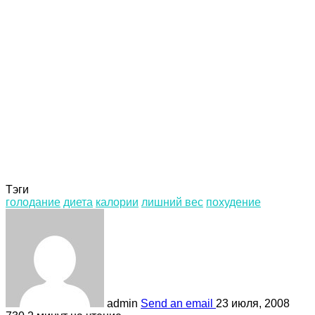
Тэги
голодание
диета
калории
лишний вес
похудение
admin
Send an email
23 июля, 2008