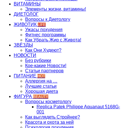
ВИТАМИНЫ
Элементы жизни, витамины!
ДИЕТОЛОГ
Вопросы к Диетологу
ЖИВОТИК
LIFE
Ужасы похудения
Фитнес программы
Как Убрать Жир с Живота!
ЗВЁЗДЫ
Как Они Худеют?
НОВОСТИ
Без рубрики
Кое-какие Новости!
Статьи партнеров
ПИТАНИЕ
HOT
Аллергия на …
Лучшие статьи
Хорошая диета
ФИГУРА
BEAUTY
Вопросы косметологу
Replica Patek Philippe Aquanaut 5168G-
001
Как выглядеть Стройнее?
Красота и охота за ней
Психология похудения