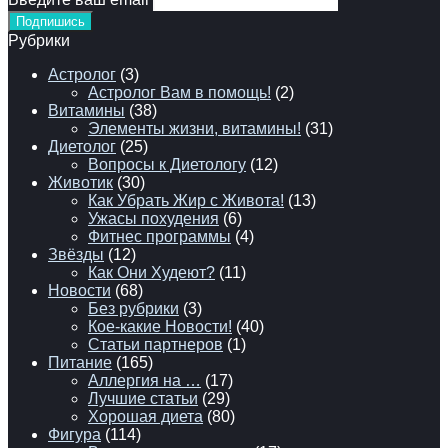
Рубрики
Астролог
(3)
Астролог Вам в помощь!
(2)
Витамины
(38)
Элементы жизни, витамины!
(31)
Диетолог
(25)
Вопросы к Диетологу
(12)
Животик
(30)
Как Убрать Жир с Живота!
(13)
Ужасы похудения
(6)
Фитнес программы
(4)
Звёзды
(12)
Как Они Худеют?
(11)
Новости
(68)
Без рубрики
(3)
Кое-какие Новости!
(40)
Статьи партнеров
(1)
Питание
(165)
Аллергия на …
(17)
Лучшие статьи
(29)
Хорошая диета
(80)
Фигура
(114)