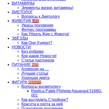
ВИТАМИНЫ
Элементы жизни, витамины!
ДИЕТОЛОГ
Вопросы к Диетологу
ЖИВОТИК
LIFE
Ужасы похудения
Фитнес программы
Как Убрать Жир с Живота!
ЗВЁЗДЫ
Как Они Худеют?
НОВОСТИ
Без рубрики
Кое-какие Новости!
Статьи партнеров
ПИТАНИЕ
HOT
Аллергия на …
Лучшие статьи
Хорошая диета
ФИГУРА
BEAUTY
Вопросы косметологу
Replica Patek Philippe Aquanaut 5168G-
001
Как выглядеть Стройнее?
Красота и охота за ней
Психология похудения