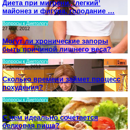
Диета при мигрени, ‘легкий’
майонез и фигура, голодание …
Вопросы к Диетологу
27 мая, 2012
Могут ли хронические запоры
быть причиной лишнего веса?
Вопросы к Диетологу
15 февраля, 2012
Сколько времени займет процесс
похудения?
Вопросы к Диетологу
19 января, 2012
С чем идеально сочетается
белковая пища?