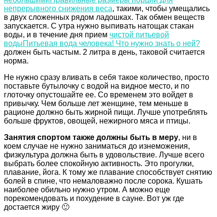
непрерывного снижения веса
, такими, чтобы умещались
в двух сложенных рядом ладошках. Так обмен веществ
запускается. С утра нужно выпивать натощак стакан
воды, и в течение дня прием
чистой питьевой
воды
Питьевая вода человека! Что нужно знать о ней?
должен быть частым. 2 литра в день, таковой считается
норма.
Не нужно сразу вливать в себя такое количество, просто
поставьте бутылочку с водой на видное место, и по
глоточку опустошайте ее. Со временем это войдет в
привычку. Чем больше лет женщине, тем меньше в
рационе должно быть жирной пищи. Лучше употреблять
больше фруктов, овощей, нежирного мяса и птицы.
Занятия спортом также должны быть в меру
, ни в
коем случае не нужно заниматься до изнеможения,
физкультура должна быть в удовольствие. Лучше всего
выбрать более спокойную активность. Это прогулки,
плавание, йога. К тому же плавание способствует снятию
болей в спине, что немаловажно после сорока. Кушать
наиболее обильно нужно утром. А можно еще
порекомендовать и похудение в сауне. Вот уж где
достается жиру 🙂