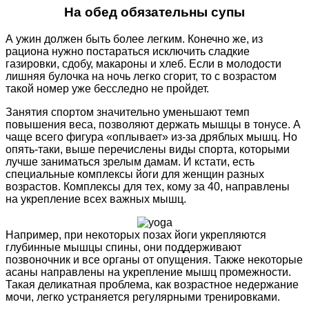
На обед обязательны супы
А ужин должен быть более легким. Конечно же, из
рациона нужно постараться исключить сладкие
газировки, сдобу, макароны и хлеб. Если в молодости
лишняя булочка на ночь легко сгорит, то с возрастом
такой номер уже бесследно не пройдет.
Занятия спортом значительно уменьшают темп
повышения веса, позволяют держать мышцы в тонусе. А
чаще всего фигура «оплывает» из-за дряблых мышц. Но
опять-таки, выше перечислены виды спорта, которыми
лучше заниматься зрелым дамам. И кстати, есть
специальные комплексы йоги для женщин разных
возрастов. Комплексы для тех, кому за 40, направлены
на укрепление всех важных мышц.
Например, при некоторых позах йоги укрепляются
глубинные мышцы спины, они поддерживают
позвоночник и все органы от опущения. Также некоторые
асаны направлены на укрепление мышц промежности.
Такая деликатная проблема, как возрастное недержание
мочи, легко устраняется регулярными тренировками.