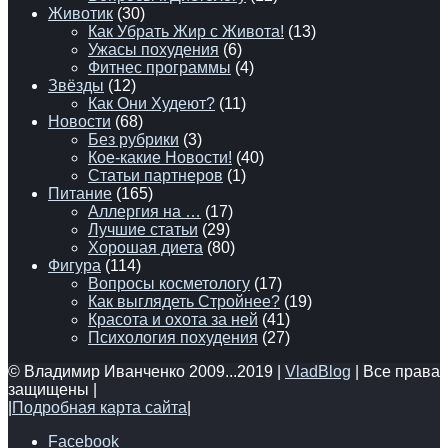
Животик
(30)
Как Убрать Жир с Живота!
(13)
Ужасы похудения
(6)
Фитнес программы
(4)
Звёзды
(12)
Как Они Худеют?
(11)
Новости
(68)
Без рубрики
(3)
Кое-какие Новости!
(40)
Статьи партнеров
(1)
Питание
(165)
Аллергия на …
(17)
Лучшие статьи
(29)
Хорошая диета
(80)
Фигура
(114)
Вопросы косметологу
(17)
Как выглядеть Стройнее?
(19)
Красота и охота за ней
(41)
Психология похудения
(27)
© Владимир Иванченко 2009...2019 |
VladBlog
| Все права
защищены |
|
Подробная карта сайта
|
Facebook