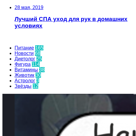
28 мая, 2019
Лучший СПА уход для рук в домашних
условиях
Количество записей в рубриках
Питание
165
Новости
68
Диетолог
25
Фигура
114
Витамины
38
Животик
30
Астролог
3
Звёзды
12