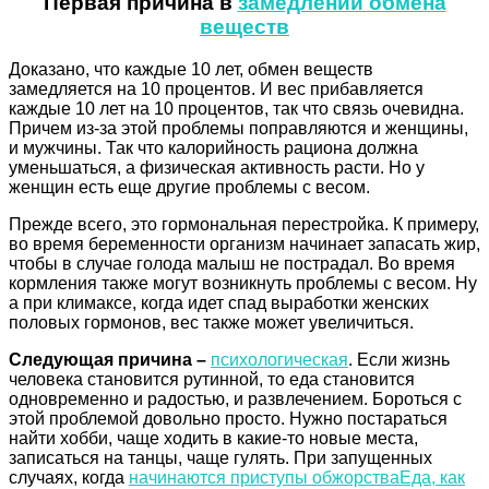
Первая причина в
замедлении обмена
веществ
Доказано, что каждые 10 лет, обмен веществ
замедляется на 10 процентов. И вес прибавляется
каждые 10 лет на 10 процентов, так что связь очевидна.
Причем из-за этой проблемы поправляются и женщины,
и мужчины. Так что калорийность рациона должна
уменьшаться, а физическая активность расти. Но у
женщин есть еще другие проблемы с весом.
Прежде всего, это гормональная перестройка. К примеру,
во время беременности организм начинает запасать жир,
чтобы в случае голода малыш не пострадал. Во время
кормления также могут возникнуть проблемы с весом. Ну
а при климаксе, когда идет спад выработки женских
половых гормонов, вес также может увеличиться.
Следующая причина –
психологическая
. Если жизнь
человека становится рутинной, то еда становится
одновременно и радостью, и развлечением. Бороться с
этой проблемой довольно просто. Нужно постараться
найти хобби, чаще ходить в какие-то новые места,
записаться на танцы, чаще гулять. При запущенных
случаях, когда
начинаются приступы обжорства
Еда, как