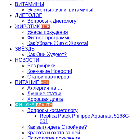
ВИТАМИНЫ
Элементы жизни, витамины!
ДИЕТОЛОГ
Вопросы к Диетологу
ЖИВОТИК
LIFE
Ужасы похудения
Фитнес программы
Как Убрать Жир с Живота!
ЗВЁЗДЫ
Как Они Худеют?
НОВОСТИ
Без рубрики
Кое-какие Новости!
Статьи партнеров
ПИТАНИЕ
HOT
Аллергия на …
Лучшие статьи
Хорошая диета
ФИГУРА
BEAUTY
Вопросы косметологу
Replica Patek Philippe Aquanaut 5168G-
001
Как выглядеть Стройнее?
Красота и охота за ней
Психология похудения