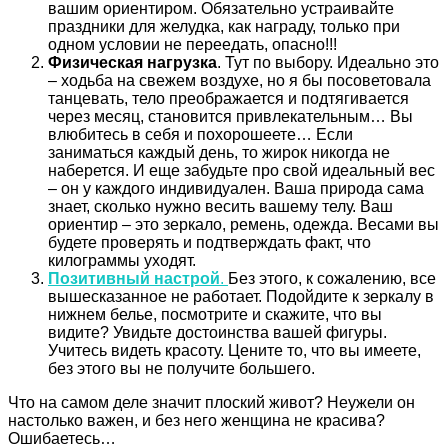
вашим ориентиром. Обязательно устраивайте
праздники для желудка, как награду, только при
одном условии не переедать, опасно!!!
Физическая нагрузка
. Тут по выбору. Идеально это
– ходьба на свежем воздухе, но я бы посоветовала
танцевать, тело преображается и подтягивается
через месяц, становится привлекательным… Вы
влюбитесь в себя и похорошеете… Если
заниматься каждый день, то жирок никогда не
наберется. И еще забудьте про свой идеальный вес
– он у каждого индивидуален. Ваша природа сама
знает, сколько нужно весить вашему телу. Ваш
ориентир – это зеркало, ремень, одежда. Весами вы
будете проверять и подтверждать факт, что
килограммы уходят.
Позитивный настрой
.
Без этого, к сожалению, все
вышесказанное не работает. Подойдите к зеркалу в
нижнем белье, посмотрите и скажите, что вы
видите? Увидьте достоинства вашей фигуры.
Учитесь видеть красоту. Цените то, что вы имеете,
без этого вы не получите большего.
Что на самом деле значит плоский живот? Неужели он
настолько важен, и без него женщина не красива?
Ошибаетесь…