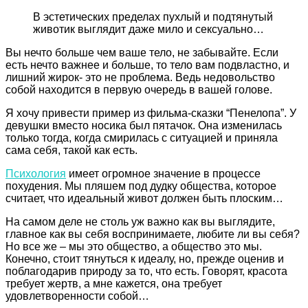
В эстетических пределах пухлый и подтянутый
животик выглядит даже мило и сексуально…
Вы нечто больше чем ваше тело, не забывайте. Если
есть нечто важнее и больше, то тело вам подвластно, и
лишний жирок- это не проблема. Ведь недовольство
собой находится в первую очередь в вашей голове.
Я хочу привести пример из фильма-сказки “Пенелопа”. У
девушки вместо носика был пятачок. Она изменилась
только тогда, когда смирилась с ситуацией и приняла
сама себя, такой как есть.
Психология
имеет огромное значение в процессе
похудения. Мы пляшем под дудку общества, которое
считает, что идеальный живот должен быть плоским…
На самом деле не столь уж важно как вы выглядите,
главное как вы себя воспринимаете, любите ли вы себя?
Но все же – мы это общество, а общество это мы.
Конечно, стоит тянуться к идеалу, но, прежде оценив и
поблагодарив природу за то, что есть. Говорят, красота
требует жертв, а мне кажется, она требует
удовлетворенности собой…