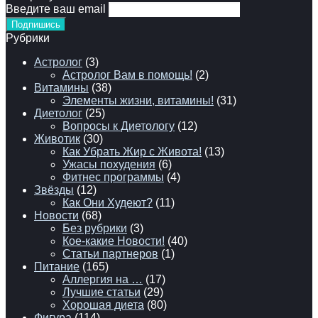
Введите ваш email
Рубрики
Астролог
(3)
Астролог Вам в помощь!
(2)
Витамины
(38)
Элементы жизни, витамины!
(31)
Диетолог
(25)
Вопросы к Диетологу
(12)
Животик
(30)
Как Убрать Жир с Живота!
(13)
Ужасы похудения
(6)
Фитнес программы
(4)
Звёзды
(12)
Как Они Худеют?
(11)
Новости
(68)
Без рубрики
(3)
Кое-какие Новости!
(40)
Статьи партнеров
(1)
Питание
(165)
Аллергия на …
(17)
Лучшие статьи
(29)
Хорошая диета
(80)
Фигура
(114)