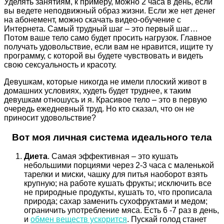
Уделять занятиям, к примеру, можно 2 часа в день, если
вы ведете неподвижный образ жизни. Если же нет денег
на абонемент, можно скачать видео-обучение с
Интернета. Самый трудный шаг – это первый шаг…
Потом ваше тело само будет просить нагрузок. Главное
получать удовольствие, если вам не нравится, ищите ту
программу, с которой вы будете чувствовать и видеть
свою сексуальность и красоту.
Девушкам, которые никогда не имели плоский живот в
домашних условиях, худеть будет труднее, к таким
девушкам отношусь и я. Красивое тело – это в первую
очередь ежедневный труд. Но кто сказал, что он не
приносит удовольствие?
Вот моя личная система идеального тела
Диета
. Самая эффективная – это кушать
небольшими порциями через 2-3 часа с маленькой
тарелки и миски, чашку для питья наоборот взять
крупную; на работе кушать фрукты; исключить все
не природные продукты, кушать то, что прописала
природа; сахар заменить сухофруктами и медом;
ограничить употребление мяса. Есть 6 -7 раз в день,
и
обмен веществ ускорится
. Пускай голод станет